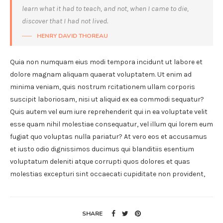
learn what it had to teach, and not, when I came to die,
discover that I had not lived.
HENRY DAVID THOREAU
Quia non numquam eius modi tempora incidunt ut labore et
dolore magnam aliquam quaerat voluptatem. Ut enim ad
minima veniam, quis nostrum rcitationem ullam corporis
suscipit laboriosam, nisi ut aliquid ex ea commodi sequatur?
Quis autem vel eum iure reprehenderit qui in ea voluptate velit
esse quam nihil molestiae consequatur, vel illum qui lorem eum
fugiat quo voluptas nulla pariatur? At vero eos et accusamus
et iusto odio dignissimos ducimus qui blanditiis esentium
voluptatum deleniti atque corrupti quos dolores et quas
molestias excepturi sint occaecati cupiditate non provident,
SHARE