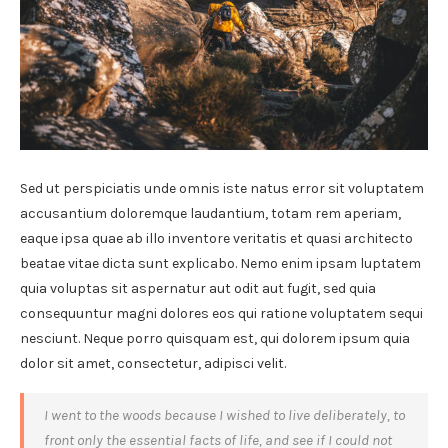
Sed ut perspiciatis unde omnis iste natus error sit voluptatem
accusantium doloremque laudantium, totam rem aperiam,
eaque ipsa quae ab illo inventore veritatis et quasi architecto
beatae vitae dicta sunt explicabo. Nemo enim ipsam luptatem
quia voluptas sit aspernatur aut odit aut fugit, sed quia
consequuntur magni dolores eos qui ratione voluptatem sequi
nesciunt. Neque porro quisquam est, qui dolorem ipsum quia
dolor sit amet, consectetur, adipisci velit.
I went to the woods because I wished to live deliberately, to
front only the essential facts of life, and see if I could not